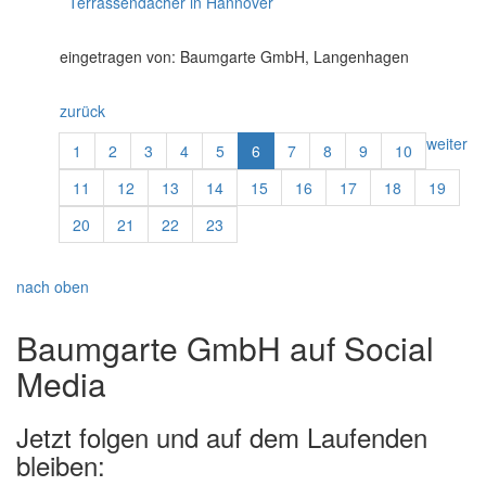
Terrassendächer in Hannover
eingetragen von: Baumgarte GmbH, Langenhagen
zurück
weiter
1
2
3
4
5
6
7
8
9
10
11
12
13
14
15
16
17
18
19
20
21
22
23
nach oben
Baumgarte GmbH auf Social
Media
Jetzt folgen und auf dem Laufenden
bleiben: