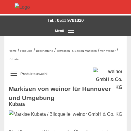
Tel.:
0511 9781030
Menü
Hauptmenü ausklappen
/
/
/
/
/
Home
Produkte
Beschattung
Terrassen- & Balkon-Markisen
von Weinor
Kubata
Produktauswahl
Produktauswahl-Menü ausklappen
Markisen von weinor für Hannover
und Umgebung
Kubata