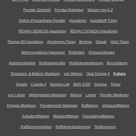
Fenster-Zubehör
Fenster-Ratgeber
Wissen von A-Z
Online-Preisanfrage Fenster
Haustüren
Kunststoff-Türen
REHAU GENEO® Haustüren
REHAU SYNEGO Haustüren
Thermo 80 Haustüren
Aluminium-Türen
Brömse
Graute
Holz-Türen
Wohnungstüren Hannover
Rollladen
Vorbaurollladen
Aufsatzrollladen
Rollladenprofile
Rollladenbedienung
Beschattung
Terrassen- & Balkon-Markisen
von Weinor
Opal Design II
Kubata
Smaila
Cassita II
Semina Life
I/K/N 2000
Semina
Topas
von Leiner
Wintergarten-Markisen
Weinor
Leiner
Fenster-Markisen
Pergola-Markisen
Freistehende Markisen
Raffstoren
Vorbauraffstoren
Aufsatzraffstoren
Modulraffstoren
Fassadenraffstoren
Raffstorenlamellen
Raffstorenbedienung
Textilscreens