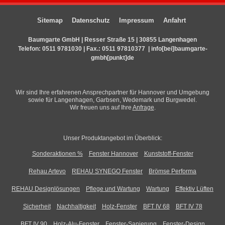
Sitemap
Datenschutz
Impressum
Anfahrt
Baumgarte GmbH | Resser Straße 15 | 30855 Langenhagen
Telefon:
0511 9781030
| Fax.: 0511 97810377 |
info[bei]baumgarte-
gmbh[punkt]de
Wir sind Ihre erfahrenen Ansprechpartner für Hannover und Umgebung
sowie für Langenhagen, Garbsen, Wedemark und Burgwedel.
Wir freuen uns auf Ihre
Anfrage
.
Unser Produktangebot im Überblick:
Sonderaktionen %
Fenster Hannover
Kunststoff-Fenster
Rehau Artevo
REHAU SYNEGO Fenster
Brömse Performa
REHAU Designlösungen
Pflege und Wartung
Wartung
Effektiv Lüften
Sicherheit
Nachhaltigkeit
Holz-Fenster
BFT IV 68
BFT IV 78
BFT IV 90
Holz-Alu-Fenster
Fenster-Sanierung
Fenster-Design