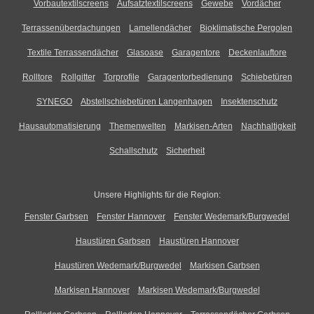
Vorbautextilscreens
Aufsatztextilscreens
Gewebe
Vordächer
Terrassenüberdachungen
Lamellendächer
Bioklimatische Pergolen
Textile Terrassendächer
Glasoase
Garagentore
Deckenlauftore
Rolltore
Rollgitter
Torprofile
Garagentorbedienung
Schiebetüren
SYNEGO
Abstellschiebetüren Langenhagen
Insektenschutz
Hausautomatisierung
Themenwelten
Markisen-Arten
Nachhaltigkeit
Schallschutz
Sicherheit
Unsere Highlights für die Region:
Fenster Garbsen
Fenster Hannover
Fenster Wedemark/Burgwedel
Haustüren Garbsen
Haustüren Hannover
Haustüren Wedemark/Burgwedel
Markisen Garbsen
Markisen Hannover
Markisen Wedemark/Burgwedel