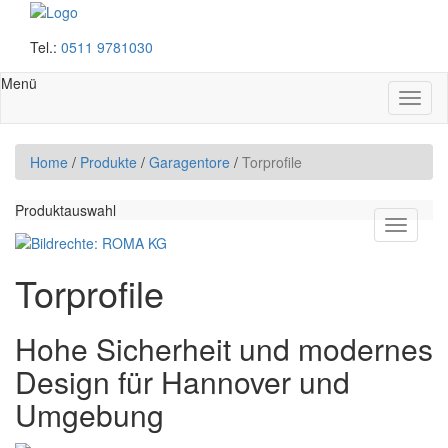
Tel.:
0511 9781030
Menü
Haup
auskl
Home
/
Produkte
/
Garagentore
/
Torprofile
Produktauswahl
Produkt
Menü
ausklap
Torprofile
Hohe Sicherheit und modernes
Design für Hannover und
Umgebung