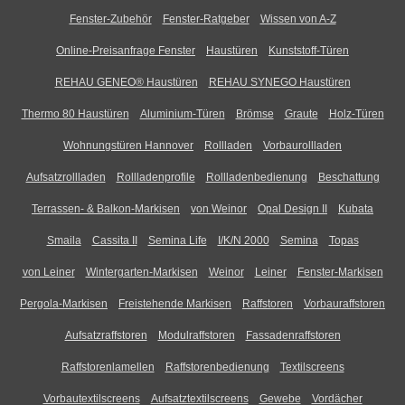
Fenster-Zubehör
Fenster-Ratgeber
Wissen von A-Z
Online-Preisanfrage Fenster
Haustüren
Kunststoff-Türen
REHAU GENEO® Haustüren
REHAU SYNEGO Haustüren
Thermo 80 Haustüren
Aluminium-Türen
Brömse
Graute
Holz-Türen
Wohnungstüren Hannover
Rollladen
Vorbaurollladen
Aufsatzrollladen
Rollladenprofile
Rollladenbedienung
Beschattung
Terrassen- & Balkon-Markisen
von Weinor
Opal Design II
Kubata
Smaila
Cassita II
Semina Life
I/K/N 2000
Semina
Topas
von Leiner
Wintergarten-Markisen
Weinor
Leiner
Fenster-Markisen
Pergola-Markisen
Freistehende Markisen
Raffstoren
Vorbauraffstoren
Aufsatzraffstoren
Modulraffstoren
Fassadenraffstoren
Raffstorenlamellen
Raffstorenbedienung
Textilscreens
Vorbautextilscreens
Aufsatztextilscreens
Gewebe
Vordächer