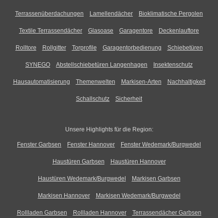
Terrassenüberdachungen
Lamellendächer
Bioklimatische Pergolen
Textile Terrassendächer
Glasoase
Garagentore
Deckenlauftore
Rolltore
Rollgitter
Torprofile
Garagentorbedienung
Schiebetüren
SYNEGO
Abstellschiebetüren Langenhagen
Insektenschutz
Hausautomatisierung
Themenwelten
Markisen-Arten
Nachhaltigkeit
Schallschutz
Sicherheit
Unsere Highlights für die Region:
Fenster Garbsen
Fenster Hannover
Fenster Wedemark/Burgwedel
Haustüren Garbsen
Haustüren Hannover
Haustüren Wedemark/Burgwedel
Markisen Garbsen
Markisen Hannover
Markisen Wedemark/Burgwedel
Rollladen Garbsen
Rollladen Hannover
Terrassendächer Garbsen