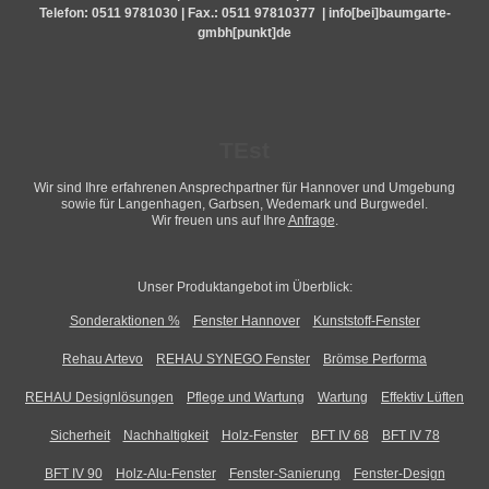
Telefon:
0511 9781030
| Fax.: 0511 97810377 |
info[bei]baumgarte-
gmbh[punkt]de
TEst
Wir sind Ihre erfahrenen Ansprechpartner für Hannover und Umgebung
sowie für Langenhagen, Garbsen, Wedemark und Burgwedel.
Wir freuen uns auf Ihre
Anfrage
.
Unser Produktangebot im Überblick:
Sonderaktionen %
Fenster Hannover
Kunststoff-Fenster
Rehau Artevo
REHAU SYNEGO Fenster
Brömse Performa
REHAU Designlösungen
Pflege und Wartung
Wartung
Effektiv Lüften
Sicherheit
Nachhaltigkeit
Holz-Fenster
BFT IV 68
BFT IV 78
BFT IV 90
Holz-Alu-Fenster
Fenster-Sanierung
Fenster-Design