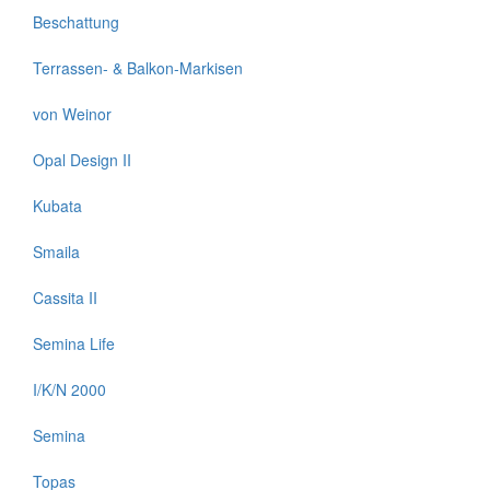
Beschattung
Terrassen- & Balkon-Markisen
von Weinor
Opal Design II
Kubata
Smaila
Cassita II
Semina Life
I/K/N 2000
Semina
Topas